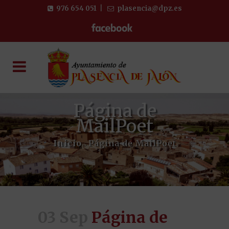
976 654 051
|
plasencia@dpz.es
Página de
MailPoet
Inicio
Página de MailPoet
>
03 Sep
Página de