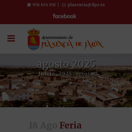
976 654 051
|
plasencia@dpz.es
agosto 2025
Inicio
2025
agosto
>
>
18 Ago
Feria