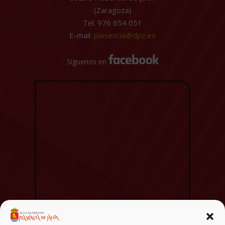
(Zaragoza)
Tel. 976 654 051
E-mail:
plasencia@dpz.es
Síguenos en