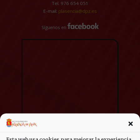
Tel. 976 654 051
E-mail:
plasencia@dpz.es
Síguenos en
Esta web usa cookies para mejorar la experiencia.