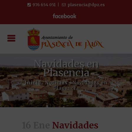
976 654 051
|
plasencia@dpz.es
Navidades en
Plasencia
Inicio
Noticias
Navidades en
>
>
Plasencia
16 Ene
Navidades