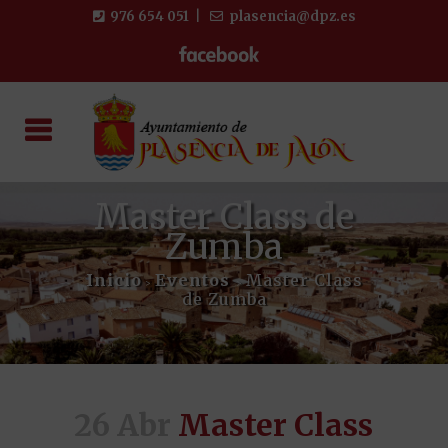
976 654 051
|
plasencia@dpz.es
Master Class de
Zumba
Inicio
Eventos
Master Class
>
>
de Zumba
26 Abr
Master Class