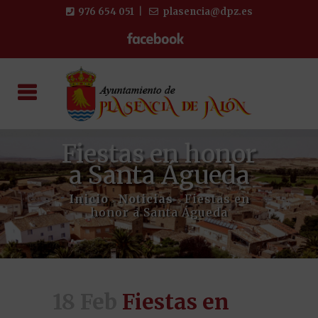
976 654 051
|
plasencia@dpz.es
Fiestas en honor
a Santa Águeda
Inicio
Noticias
Fiestas en
>
>
honor a Santa Águeda
18 Feb
Fiestas en