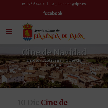
976 654 051
|
plasencia@dpz.es
Cine de Navidad
Inicio
Noticias
Cine de
>
>
Navidad
10 Dic
Cine de